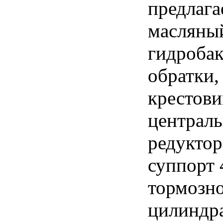
предлага
масляны
гидробак
обратки,
крестови
централь
редуктор
суппорт 
тормозно
цилиндра