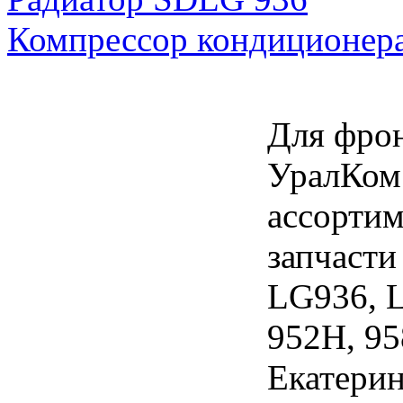
Компрессор кондиционер
Для фро
УралКом
ассортим
запчасти
LG936, L
952H, 95
Екатерин