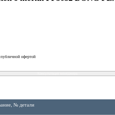
я публичной офертой
Консультация менеджера
ание, № детали