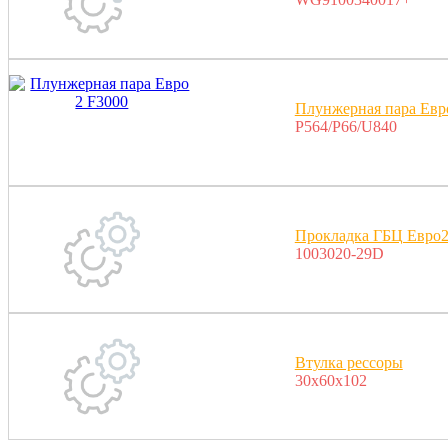
Плунжерная пара Евр
P564/P66/U840
Прокладка ГБЦ Евро
1003020-29D
Втулка рессоры
30x60x102