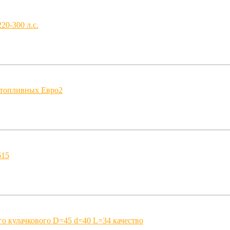
20-300 л.с.
 топливных Евро2
615
го кулачкового D=45 d=40 L=34 качество