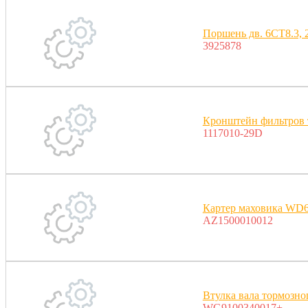
Поршень дв. 6СT8.3, 2
3925878
Кронштейн фильтров
1117010-29D
Картер маховика WD
AZ1500010012
Втулка вала тормозно
WG9100340017+