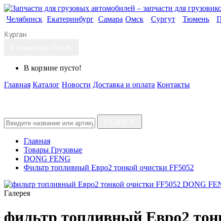
Челябинск
Екатеринбург
Самара
Омск
Сургут
Тюмень
П
Курган
0 товар(ов) - 0 руб.
В корзине пусто!
Главная
Каталог
Новости
Доставка и оплата
Контакты
ПОИСК
Главная
Товары Грузовые
DONG FENG
Фильтр топливный Евро2 тонкой очистки FF5052
Галерея
фильтр топливный Евро2 то